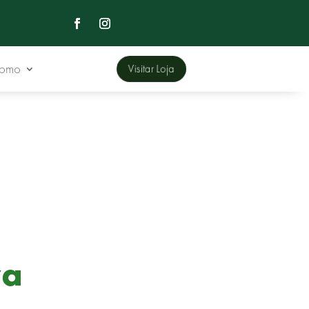
Domo
Visitar Loja
va