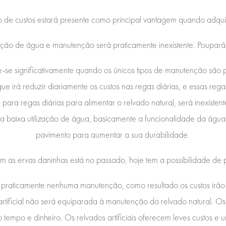
 de custos estará presente como principal vantagem quando adquirir
zação de água e manutenção será praticamente inexistente. Poupará
se significativamente quando os únicos tipos de manutenção são 
a que irá reduzir diariamente os custos nas regas diárias, e essas r
para regas diárias para alimentar o relvado natural, será inexistente 
a baixa utilização de água, basicamente a funcionalidade da água
pavimento para aumentar a sua durabilidade.
om as ervas daninhas está no passado, hoje tem a possibilidade 
erá praticamente nenhuma manutenção, como resultado os custos irão
tificial não será equiparada à manutenção do relvado natural. Os
empo e dinheiro. Os relvados artificiais oferecem leves custos 