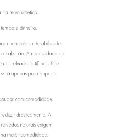
 a relva sintética.
 tempo e dinheiro.
para aumentar a durabilidade
egas acabarão. A necessidade de
nos relvados artificiais. Este
 será apenas para limpar o
de poupar com comodidade.
 reduzir drasticamente. A
 relvados naturais exigem
e uma maior comodidade.