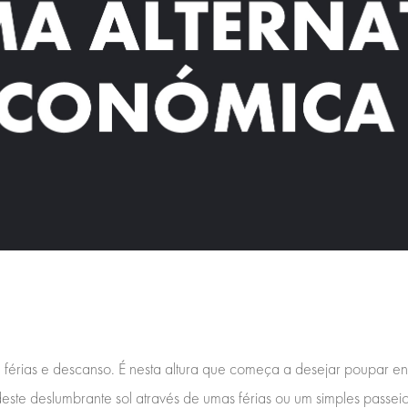
 férias e descanso. É nesta altura que começa a desejar poupar ene
deste deslumbrante sol através de umas férias ou um simples passeio