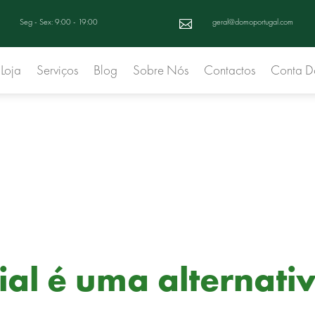
Seg - Sex: 9:00 - 19:00
geral@domoportugal.com

Loja
Serviços
Blog
Sobre Nós
Contactos
Conta 
cial é uma alternati