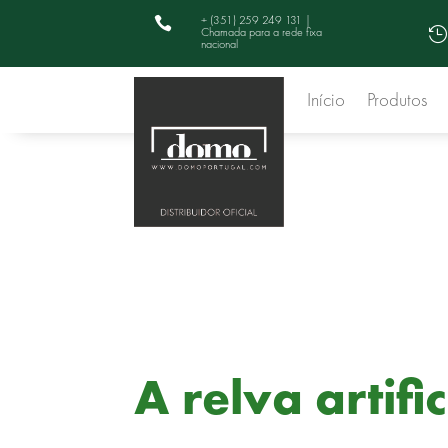
+ (351) 259 249 131 |

Chamada para a rede fixa

nacional
Início
Produtos
A relva artifi