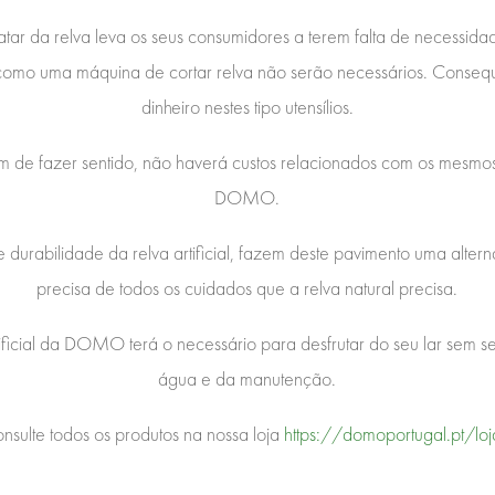
atar da relva leva os seus consumidores a terem falta de necessid
como uma máquina de cortar relva não serão necessários. Consequ
dinheiro nestes tipo utensílios.
eixam de fazer sentido, não haverá custos relacionados com os mes
DOMO.
 durabilidade da relva artificial, fazem deste pavimento uma altern
precisa de todos os cuidados que a relva natural precisa.
ificial da DOMO terá o necessário para desfrutar do seu lar sem 
água e da manutenção.
nsulte todos os produtos na nossa loja
https://domoportugal.pt/lo