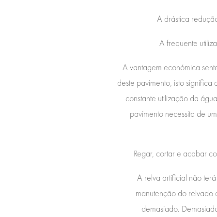
A drástica redução
A frequente utili
A vantagem económica sente-
deste pavimento, isto signific
constante utilização da água 
pavimento necessita de um
Regar, cortar e acabar c
A relva artificial não t
manutenção do relvado ar
demasiado. Demasiado t