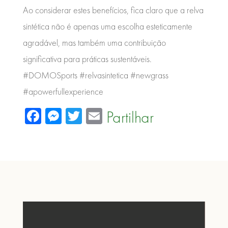
Ao considerar estes benefícios, fica claro que a relva
sintética não é apenas uma escolha esteticamente
agradável, mas também uma contribuição
significativa para práticas sustentáveis.
#DOMOSports #relvasintetica #newgrass
#apowerfullexperience
Facebook
Messenger
Twitter
Email
Partilhar