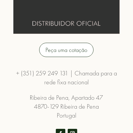
Peça uma cotação
+ (351) 259 249 131 | Chamada para a
rede fixa nacional
Ribeira de Pena, Apartado 47
4870-129 Ribeira de Pena
Portugal