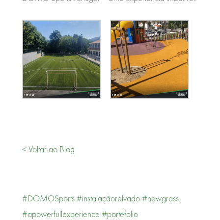
< Voltar ao Blog
#DOMOSports
#instalaçãorelvado
#newgrass
#apowerfullexperience
#portefolio