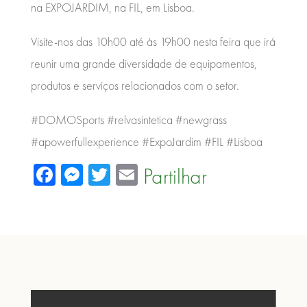
na EXPOJARDIM, na FIL, em Lisboa.
Visite-nos das 10h00 até às 19h00 nesta feira que irá
reunir uma grande diversidade de equipamentos,
produtos e serviços relacionados com o setor.
#DOMOSports #relvasintetica #newgrass
#apowerfullexperience #ExpoJardim #FIL #Lisboa
Facebook
Messenger
Twitter
Email
Partilhar