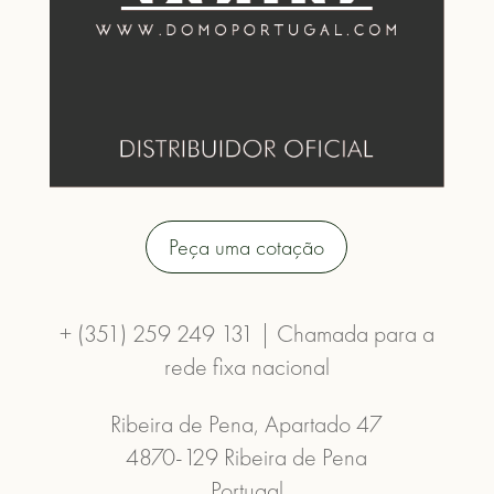
Peça uma cotação
+ (351) 259 249 131 | Chamada para a
rede fixa nacional
Ribeira de Pena, Apartado 47
4870-129 Ribeira de Pena
Portugal