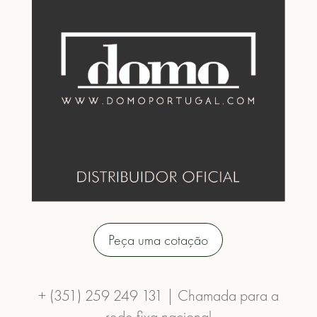
Peça uma cotação
+ (351) 259 249 131 | Chamada para a
rede fixa nacional