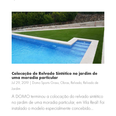
Colocação de Relvado Sintético no jardim de
uma moradia particular
Jul 29, 2019
|
Domo Sports Grass
,
Obras
,
Relvado
,
Relvado de
Jardim
A DOMO terminou a colocação do relvado sintético
no jardim de uma moradia particular, em Vila Real! Foi
instalado o modelo especialmente concebido...