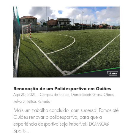
Renovação de um Polidesportivo em Guiães
Ago 20, 2021
|
Campos de futebol
,
Domo Sports Grass
,
Obras
,
Relva Sintética
,
Relvado
Mais um trabalho concluído, com sucesso! Fomos até
Guiães renovar o polidesportivo, para que a
experiência desportiva seja imbatível! DOMO®
Sports...