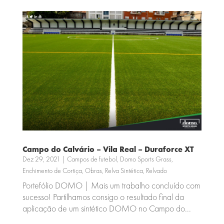
Campo do Calvário – Vila Real – Duraforce XT
Dez 29, 2021
|
Campos de futebol
,
Domo Sports Grass
,
Enchimento de Cortiça
,
Obras
,
Relva Sintética
,
Relvado
Portefólio DOMO | Mais um trabalho concluído com
sucesso! Partilhamos consigo o resultado final da
aplicação de um sintético DOMO no Campo do...