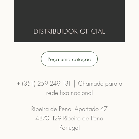
Peça uma cotação
+ (351) 259 249 131 | Chamada para a
rede fixa nacional
Ribeira de Pena, Apartado 47
4870-129 Ribeira de Pena
Portugal