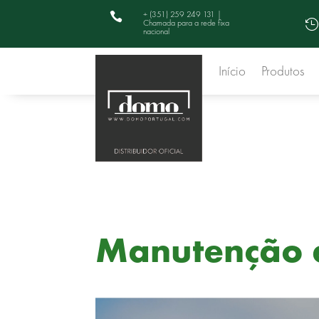
+ (351) 259 249 131 |

Chamada para a rede fixa

nacional
Início
Produtos
Manutenção e