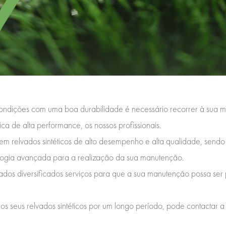
s condições com uma boa durabilidade é necessário recorrer à sua 
tica de alta performance, os nossos profissionais.
m relvados sintéticos de alto desempenho e alta qualidade, send
nologia avançada para a realização da sua manutenção.
izados diversificados serviços para que a sua manutenção possa se
os seus relvados sintéticos por um longo período, pode contactar