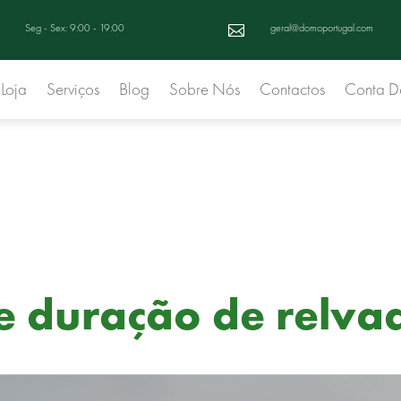
Seg - Sex: 9:00 - 19:00
geral@domoportugal.com

Loja
Serviços
Blog
Sobre Nós
Contactos
Conta 
 duração de relvado