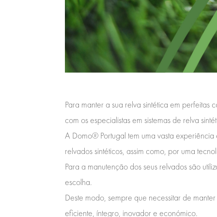
Para manter a sua relva sintética em perfeita
com os especialistas em sistemas de relva sinté
A Domo® Portugal tem uma vasta experiência e
relvados sintéticos, assim como, por uma tec
Para a manutenção dos seus relvados são util
escolha.
Deste modo, sempre que necessitar de manter 
eficiente, íntegro, inovador e económico.