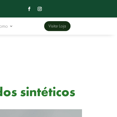
Domo
Visitar Loja
s sintéticos