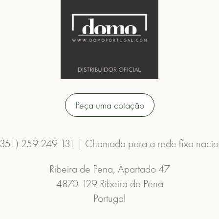
Peça uma cotação
(351) 259 249 131 | Chamada para a rede fixa nacio
Ribeira de Pena, Apartado 47
4870-129 Ribeira de Pena
Portugal