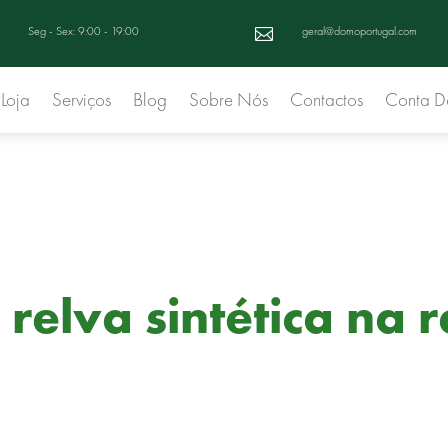
Seg - Sex: 9:00 - 19:00
geral@domoportugal.com

Loja
Serviços
Blog
Sobre Nós
Contactos
Conta 
relva sintética na 