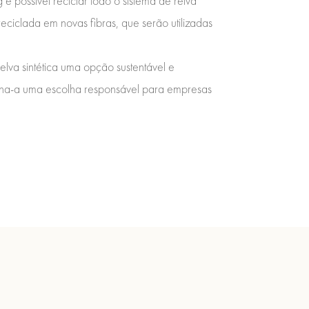
 possível reciclar todo o sistema de relva
eciclada em novas fibras, que serão utilizadas
lva sintética uma opção sustentável e
orna-a uma escolha responsável para empresas