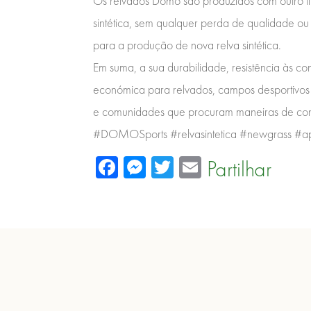
Os relvados Domo são produzidos com outro tipo
sintética, sem qualquer perda de qualidade ou 
para a produção de nova relva sintética.
Em suma, a sua durabilidade, resistência às c
económica para relvados, campos desportivos 
e comunidades que procuram maneiras de cont
#DOMOSports #relvasintetica #newgrass #ap
Facebook
Messenger
Twitter
Email
Partilhar