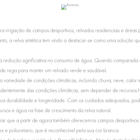
ra irrigação de campos desportivos, relvados residenciais e área
tanto, a relva sintética tem vindo a destacar-se como uma solução q
é a redução significativa no consumo de água. Quando comparada c
de de rega para manter um relvado verde e saudável.
a variedade de condições climáticas, incluindo chuva, neve, calor i
entemente das condições climáticas, sem depender de recursos híd
sua durabilidade e longevidade. Com os cuidados adequados, pod
ursos e água na fase de crescimento da relva natural.
ar que a partir de agora também oferecemos campos desportivos 
x e poliuretano, que é reconhecível pela sua cor branca.