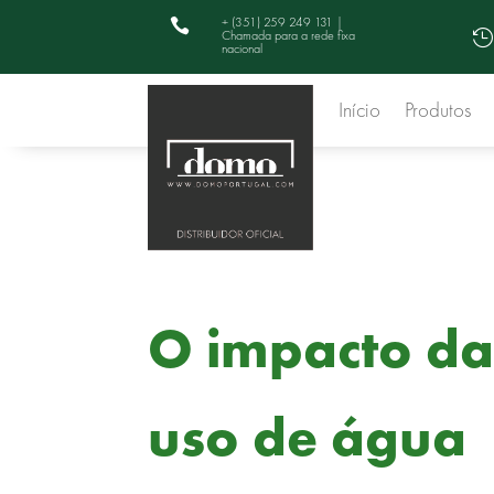
+ (351) 259 249 131 |

Chamada para a rede fixa

nacional
Início
Produtos
O impacto da 
uso de água