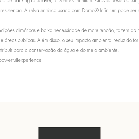
 de backing reciclável, o Domo® Infinitum. Através deste backing é
resistência. A relva sintética usada com Domo® Infinitum pode ser r
ondições climáticas e baixa necessidade de manutenção, fazem da re
e áreas públicas. Além disso, o seu impacto ambiental reduzido t
ribuir para a conservação da água e do meio ambiente.
owerfullexperience