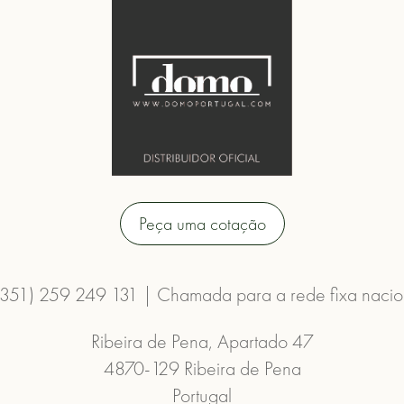
Peça uma cotação
(351) 259 249 131 | Chamada para a rede fixa nacio
Ribeira de Pena, Apartado 47
4870-129 Ribeira de Pena
Portugal