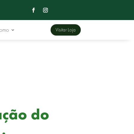
Domo
Visitar Loja
ação do