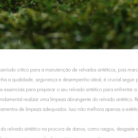
eríodo crítico para a manutenção de relvados sintéticos, pois marc
enha a qualidade, segurança e desempenho ideal, é crucial seguir p
sos essenciais para preparar o seu relvado sintético para enfrentar
undamental realizar uma limpeza abrangente do relvado sintético. 
ipamentos de limpeza adequados. Isso não melhora apenas a estét
 do relvado sintético na procura de danos, como rasgos, desgaste