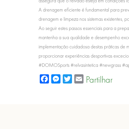
assegura que o relvado esteja em condições id
A drenagem eficiente é fundamental para preve
drenagem e limpeza nos sistemas existentes, p
Ao seguir estes passos essenciais para a prepa
mantenha a sua qualidade e desempenho exce
implementação cuidadosa destas práticas de ma
proporcionar experiências desportivas excecio
#DOMOSports #relvasintetica #newgrass #ap
Facebook
Messenger
Twitter
Email
Partilhar