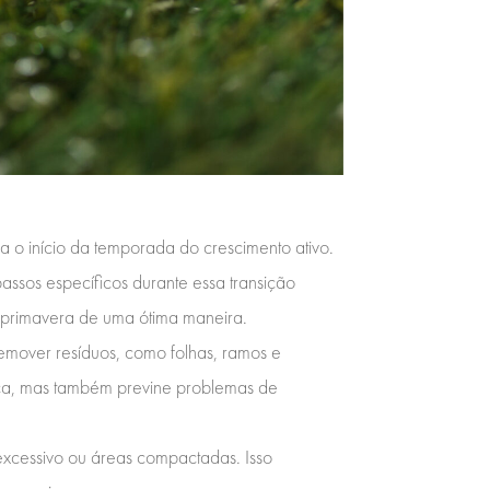
a o início da temporada do crescimento ativo.
assos específicos durante essa transição
 a primavera de uma ótima maneira.
Remover resíduos, como folhas, ramos e
ica, mas também previne problemas de
 excessivo ou áreas compactadas. Isso