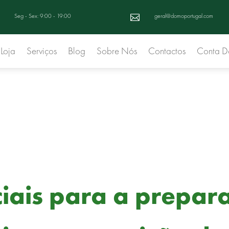
Seg - Sex: 9:00 - 19:00
geral@domoportugal.com

Loja
Serviços
Blog
Sobre Nós
Contactos
Conta 
ciais para a prepar