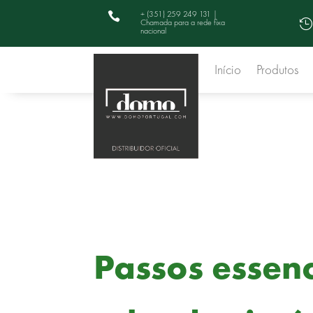
+ (351) 259 249 131 |

Chamada para a rede fixa

nacional
Início
Produtos
Passos essen