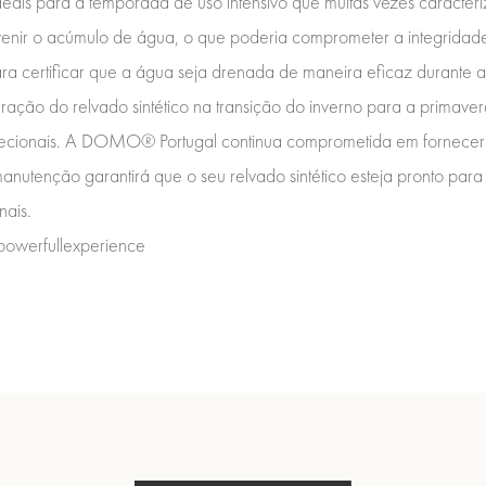
eais para a temporada de uso intensivo que muitas vezes caracteri
nir o acúmulo de água, o que poderia comprometer a integridade do
ara certificar que a água seja drenada de maneira eficaz durante 
ração do relvado sintético na transição do inverno para a primavera
cionais. A DOMO® Portugal continua comprometida em fornecer s
nutenção garantirá que o seu relvado sintético esteja pronto para
nais.
owerfullexperience