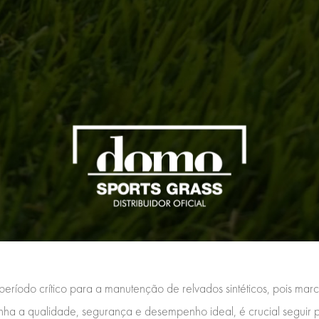
eríodo crítico para a manutenção de relvados sintéticos, pois marc
enha a qualidade, segurança e desempenho ideal, é crucial seguir p