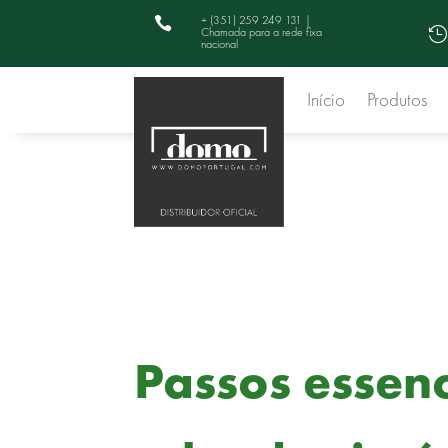
+ (351) 259 249 131 |

Chamada para a rede fixa

nacional
Início
Produtos
Passos essen