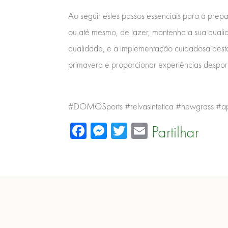
Ao seguir estes passos essenciais para a prepa
ou até mesmo, de lazer, mantenha a sua qual
qualidade, e a implementação cuidadosa destas
primavera e proporcionar experiências desport
#DOMOSports #relvasintetica #newgrass #ap
Facebook
Messenger
Twitter
Email
Partilhar