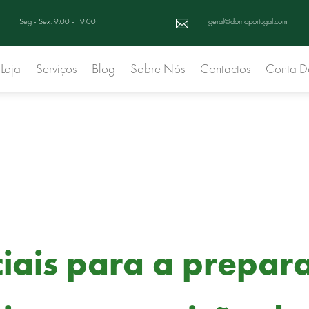
Seg - Sex: 9:00 - 19:00
geral@domoportugal.com

Loja
Serviços
Blog
Sobre Nós
Contactos
Conta 
ciais para a prepar