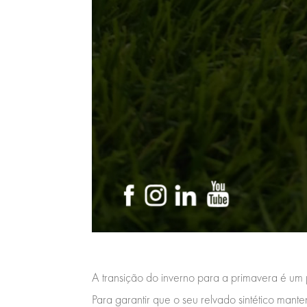
A transição do inverno para a primavera é um p
Para garantir que o seu relvado sintético mant