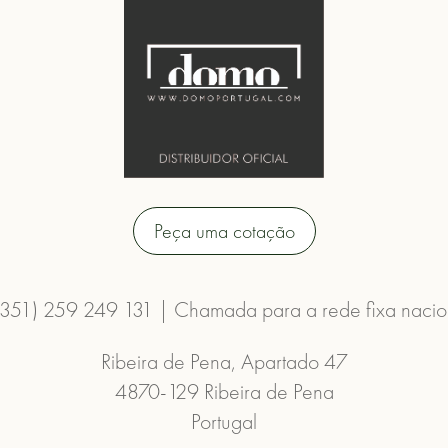
Peça uma cotação
(351) 259 249 131 | Chamada para a rede fixa nacio
Ribeira de Pena, Apartado 47
4870-129 Ribeira de Pena
Portugal