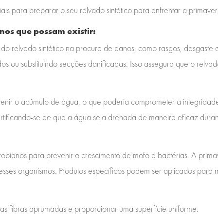
ciais para preparar o seu relvado sintético para enfrentar a primav
nos que possam existir:
 do relvado sintético na procura de danos, como rasgos, desgaste
s ou substituindo secções danificadas. Isso assegura que o relvad
nir o acúmulo de água, o que poderia comprometer a integridade do
ertificando-se de que a água seja drenada de maneira eficaz dura
crobianos para prevenir o crescimento de mofo e bactérias. A pri
sses organismos. Produtos específicos podem ser aplicados para m
as fibras aprumadas e proporcionar uma superfície uniforme.