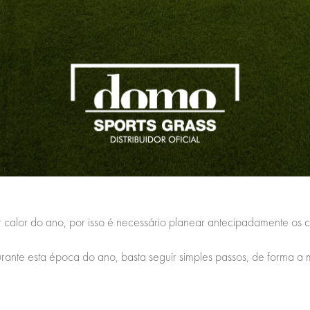
 calor do ano, por isso é necessário planear antecipadamente os c
urante esta época do ano, basta seguir simples passos, de forma a