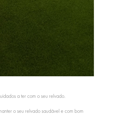
uidados a ter com o seu relvado.
 manter o seu relvado saudável e com bom