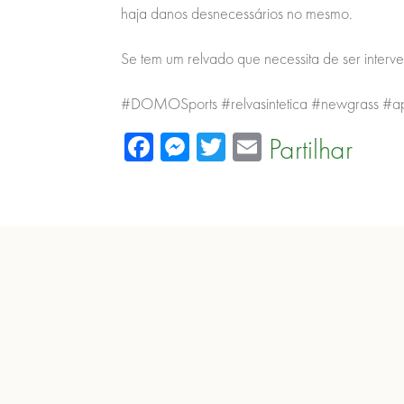
haja danos desnecessários no mesmo.
Se tem um relvado que necessita de ser inter
#DOMOSports #relvasintetica #newgrass #ap
Facebook
Messenger
Twitter
Email
Partilhar