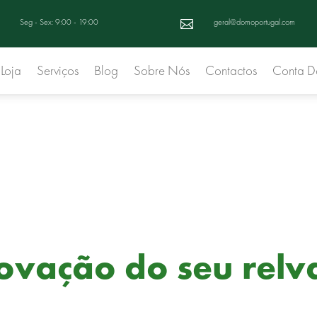
Seg - Sex: 9:00 - 19:00
geral@domoportugal.com

Loja
Serviços
Blog
Sobre Nós
Contactos
Conta 
novação do seu relv