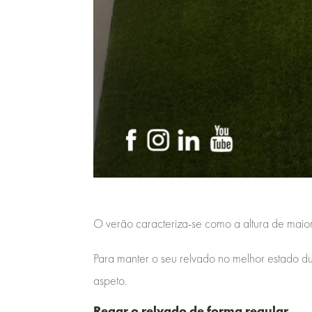
O verão caracteriza-se como a altura de maior
Para manter o seu relvado no melhor estado d
aspeto.
Regar o relvado de forma regular.