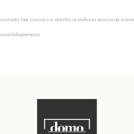
vencionado, fale connosco e obtenha os melhores serviços de man
owerfullexperience