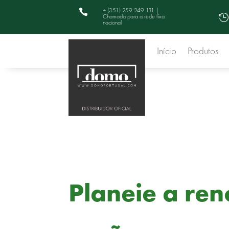
+ (351) 259 249 131 |

Chamada para a rede fixa

nacional
Início
Produtos
Planeie a re