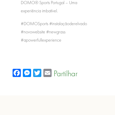
DOMO® Sports Portugal – Uma
experiência imbatível.
#DOMOSports #instalaçãoderelvado
#novowebsite #newgrass
#apowerfullexperience
Facebook
Messenger
Twitter
Email
Partilhar