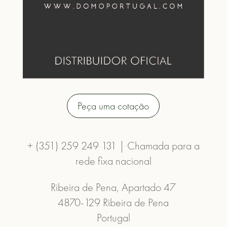
Peça uma cotação
+ (351) 259 249 131 | Chamada para a
rede fixa nacional
Ribeira de Pena, Apartado 47
4870-129 Ribeira de Pena
Portugal