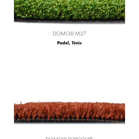
DOMO® M27
Padel
,
Ténis