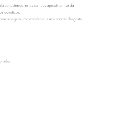
la consistentes, estes campos aproximam-se da
os aquáticos.
mbém assegura uma excelente resistência ao desgaste.
.
lhidas.