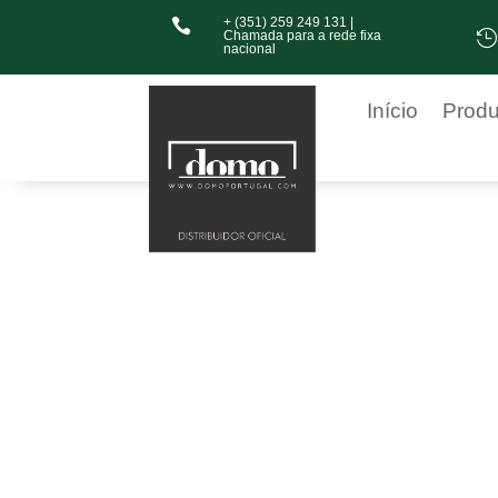
+ (351) 259 249 131 |

Chamada para a rede fixa

nacional
Início
Produ