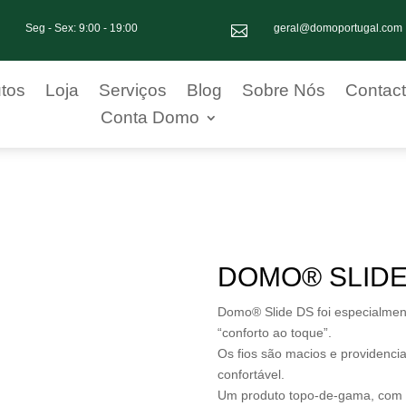
Seg - Sex: 9:00 - 19:00
geral@domoportugal.com

tos
Loja
Serviços
Blog
Sobre Nós
Contac
Conta Domo
DOMO® SLIDE
Domo® Slide DS foi especialmen
“conforto ao toque”.
Os fios são macios e providenci
confortável.
Um produto topo-de-gama, com u