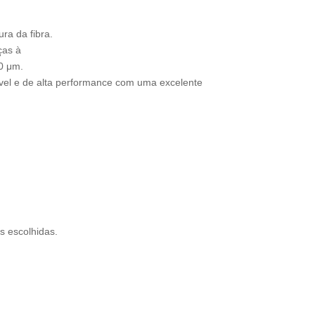
ra da fibra.
ças à
0 μm.
el e de alta performance com uma excelente
s escolhidas.