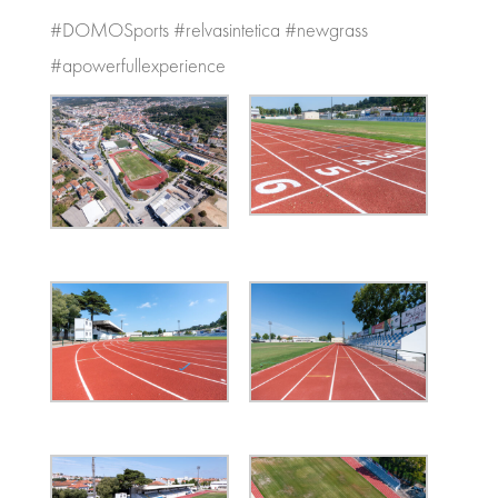
#DOMOSports #relvasintetica #newgrass
#apowerfullexperience