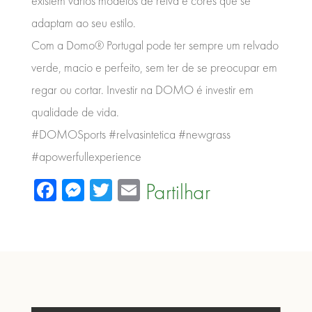
existem vários modelos de relva e cores que se
adaptam ao seu estilo.
Com a Domo® Portugal pode ter sempre um relvado
verde, macio e perfeito, sem ter de se preocupar em
regar ou cortar. Investir na DOMO é investir em
qualidade de vida.
#DOMOSports #relvasintetica #newgrass
#apowerfullexperience
Facebook
Messenger
Twitter
Email
Partilhar