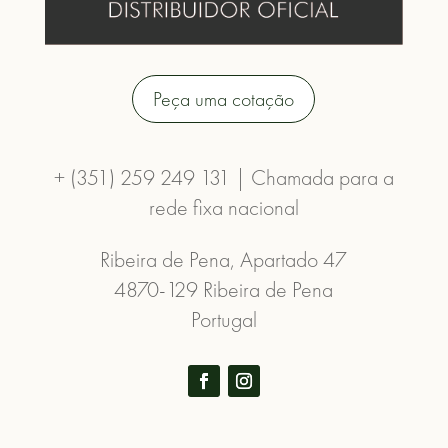
Peça uma cotação
+ (351) 259 249 131 | Chamada para a
rede fixa nacional
Ribeira de Pena, Apartado 47
4870-129 Ribeira de Pena
Portugal