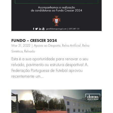
FUNDO – CRESCER 2024
Mar 31, 2022
|
Apoios ao Desporto
,
Relva Artificial
,
Relva
Sintética
,
Relvado
Esta é a sua oportunidade para renovar o seu
relvado, pavimento ou estrutura desportiva! A
Federação Portuguesa de Futebol aprovou
recentemente um...