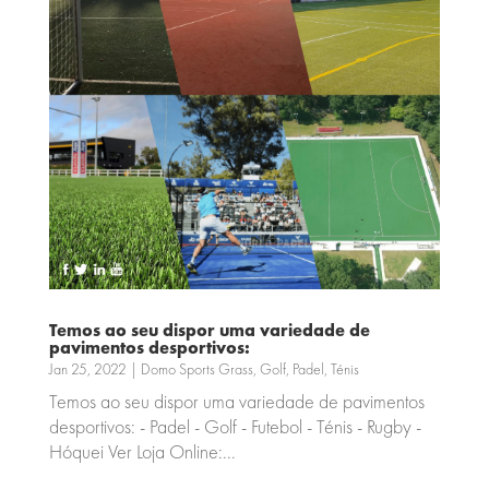
Temos ao seu dispor uma variedade de
pavimentos desportivos:
Jan 25, 2022
|
Domo Sports Grass
,
Golf
,
Padel
,
Ténis
Temos ao seu dispor uma variedade de pavimentos
desportivos: - Padel - Golf - Futebol - Ténis - Rugby -
Hóquei Ver Loja Online:...