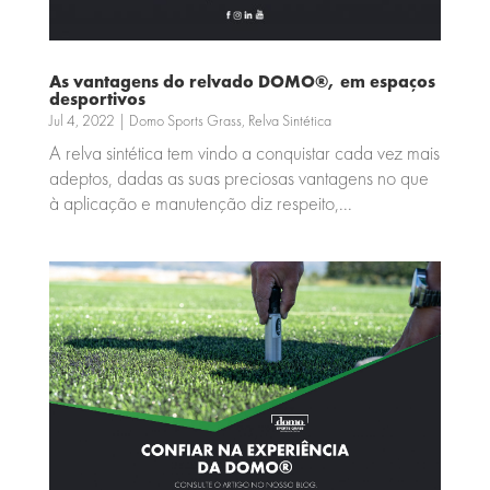
As vantagens do relvado DOMO®, em espaços
desportivos
Jul 4, 2022
|
Domo Sports Grass
,
Relva Sintética
A relva sintética tem vindo a conquistar cada vez mais
adeptos, dadas as suas preciosas vantagens no que
à aplicação e manutenção diz respeito,...