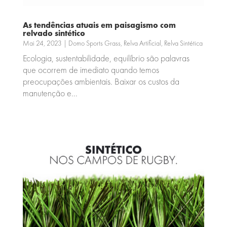
As tendências atuais em paisagismo com
relvado sintético
Mai 24, 2023
|
Domo Sports Grass
,
Relva Artificial
,
Relva Sintética
Ecologia, sustentabilidade, equilíbrio são palavras
que ocorrem de imediato quando temos
preocupações ambientais. Baixar os custos da
manutenção e...