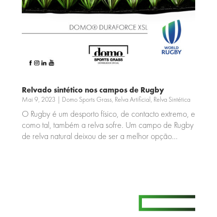
Relvado sintético nos campos de Rugby
Mai 9, 2023
|
Domo Sports Grass
,
Relva Artificial
,
Relva Sintética
O Rugby é um desporto físico, de contacto extremo, e
como tal, também a relva sofre. Um campo de Rugby
de relva natural deixou de ser a melhor opção...