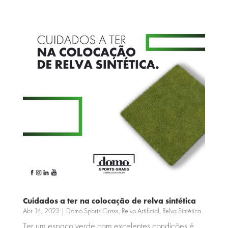
Cuidados a ter na colocação de relva sintética
Abr 14, 2023
|
Domo Sports Grass
,
Relva Artificial
,
Relva Sintética
Ter um espaço verde com excelentes condições é