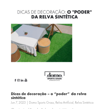
Dicas de decoração – o “poder” da relva
sintética
Jun 7, 2023
|
Domo Sports Grass
,
Relva Artificial
,
Relva Sintética