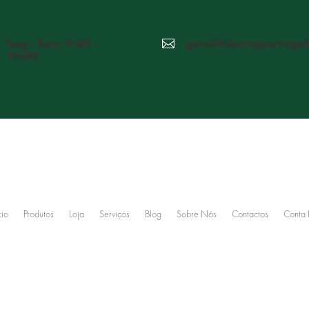
Seg - Sex: 9:00 -
geral@domoportugal

19:00
cio
Produtos
Loja
Serviços
Blog
Sobre Nós
Contactos
Conta