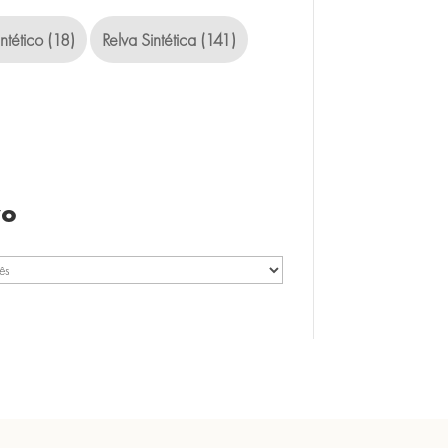
ntético
(18)
Relva Sintética
(141)
vo