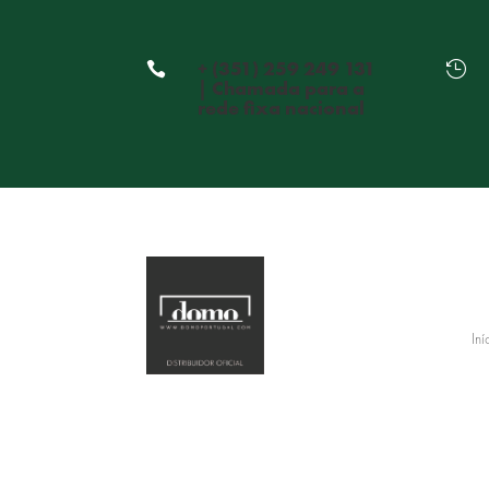
+ (351) 259 249 131


| Chamada para a
rede fixa nacional
Iní