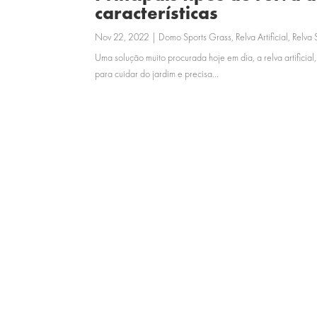
características
Nov 22, 2022
|
Domo Sports Grass
,
Relva Artificial
,
Relva 
Uma solução muito procurada hoje em dia, a relva artificia
para cuidar do jardim e precisa...