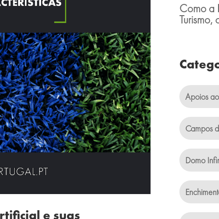
Como a Re
Turismo, 
Catego
Apoios ao
Campos de
Domo Infi
Enchiment
tificial e suas