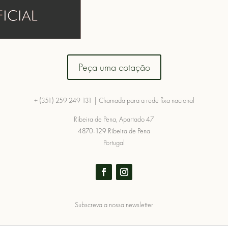
Peça uma cotação
+ (351) 259 249 131 | Chamada para a rede fixa nacional
Ribeira de Pena, Apartado 47
4870-129 Ribeira de Pena
Portugal
Subscreva a nossa newsletter