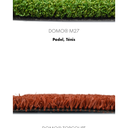
DOMO® M27
Padel
,
Ténis