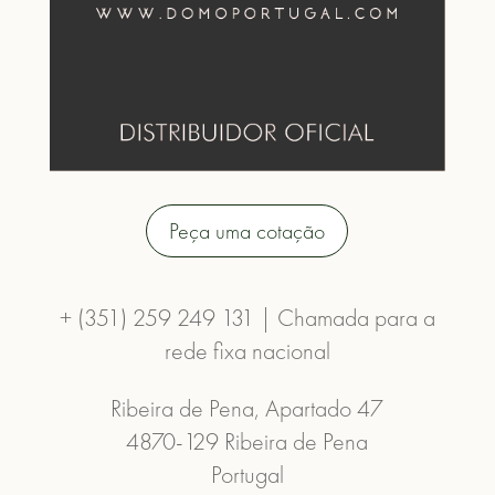
Peça uma cotação
+ (351) 259 249 131 | Chamada para a
rede fixa nacional
Ribeira de Pena, Apartado 47
4870-129 Ribeira de Pena
Portugal