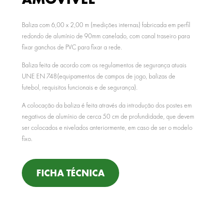
Baliza com 6,00 x 2,00 m (medições internas) fabricada em perfil
redondo de alumínio de 90mm canelado, com canal traseiro para
fixar ganchos de PVC para fixar a rede.
Baliza feita de acordo com os regulamentos de segurança atuais
UNE EN 748(equipamentos de campos de jogo, balizas de
futebol, requisitos funcionais e de segurança).
A colocação da baliza é feita através da introdução dos postes em
negativos de alumínio de cerca 50 cm de profundidade, que devem
ser colocados e nivelados anteriormente, em caso de ser o modelo
fixo.
FICHA TÉCNICA