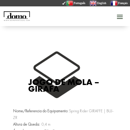
Português
English
Français
JOGO DE MOLA –
GIRAFA
Nome/Referencia do Equipamento:
Spring Rider GIRAFFE | BUJ-
ZR
Altura de Queda:
0,4 m