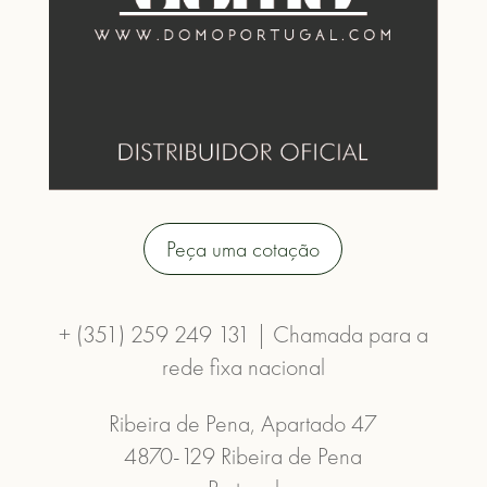
Peça uma cotação
+ (351) 259 249 131 | Chamada para a
rede fixa nacional
Ribeira de Pena, Apartado 47
4870-129 Ribeira de Pena