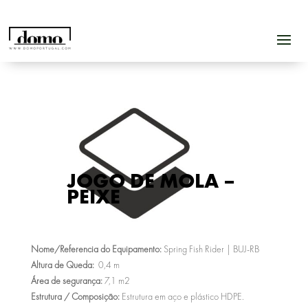
JOGO DE MOLA –
PEIXE
Nome/Referencia do Equipamento:
Spring Fish Rider
| BUJ-RB
Altura de Queda:
0,4 m
Área de segurança:
7,1 m2
Estrutura / Composição:
Estrutura em aço e plástico HDPE.