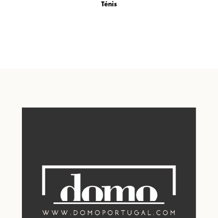
Ténis