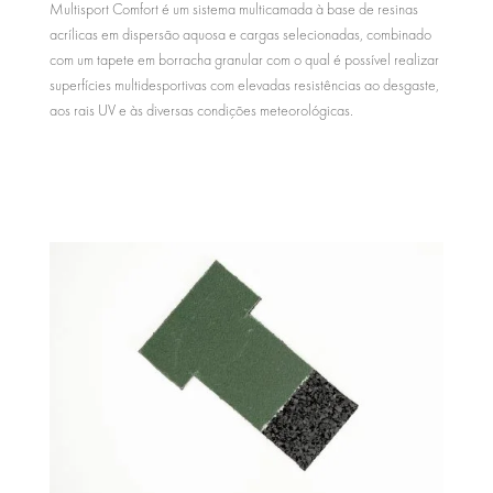
Multisport Comfort é um sistema multicamada à base de resinas
acrílicas em dispersão aquosa e cargas selecionadas, combinado
com um tapete em borracha granular com o qual é possível realizar
superfícies multidesportivas com elevadas resistências ao desgaste,
aos rais UV e às diversas condições meteorológicas.