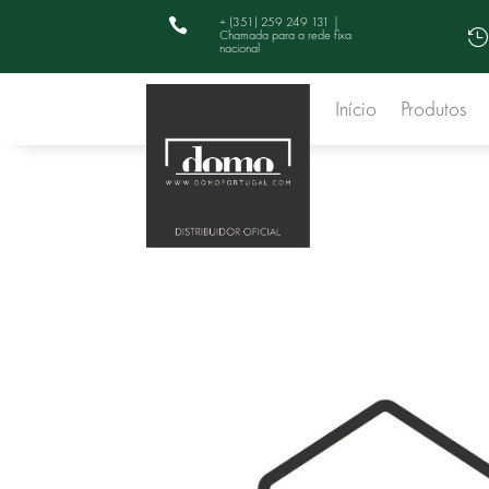
+ (351) 259 249 131 |

Chamada para a rede fixa

nacional
Início
Produtos