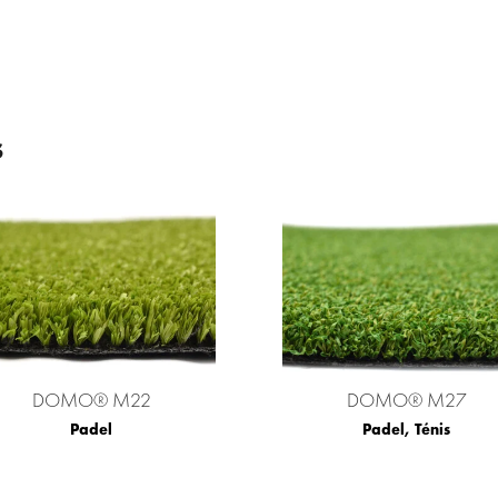
s
DOMO® M22
DOMO® M27
Padel
Padel
,
Ténis