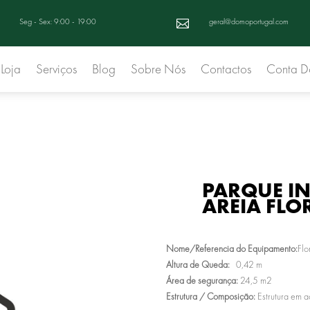
Seg - Sex: 9:00 - 19:00
geral@domoportugal.com

Loja
Serviços
Blog
Sobre Nós
Contactos
Conta 
PARQUE IN
AREIA FLO
Nome/Referencia do Equipamento:
Flo
Altura de Queda:
0,42 m
Área de segurança:
24,5 m2
Estrutura / Composição:
Estrutura em a