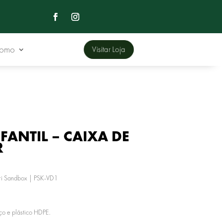
Domo
Visitar Loja
FANTIL – CAIXA DE
R
ri Sandbox
| PSK-VD1
ço e plástico HDPE.