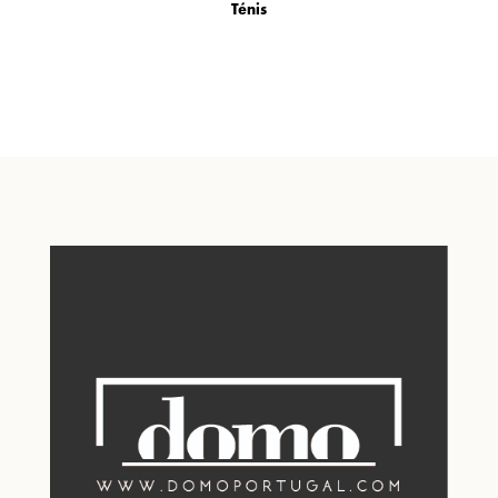
Ténis