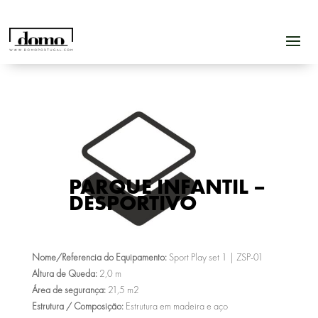
PARQUE INFANTIL –
DESPORTIVO
Nome/Referencia do Equipamento:
Sport Play set 1 | ZSP-01
Altura de Queda:
2,0 m
Área de segurança:
21,5 m2
Estrutura / Composição:
Estrutura em madeira e aço