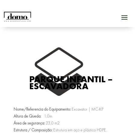
PARQUE INFANTIL –
ESCAVADORA
Nome/Referencia do Equipamento:
Excavator
| MC-KP
Altura de Queda:
1,0m
Área de segurança:
23,0 m2
Estrutura / Composição:
Estrutura em aço e plástico HDPE.