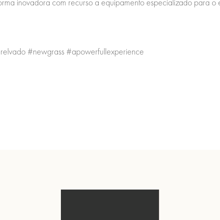
forma inovadora com recurso a equipamento especializado para o e
elvado #newgrass #apowerfullexperience