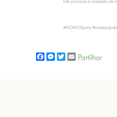
Este processo é realizado de 
#DOMOSports #instalaçãoder
Facebook
Messenger
Twitter
Email
Partilhar