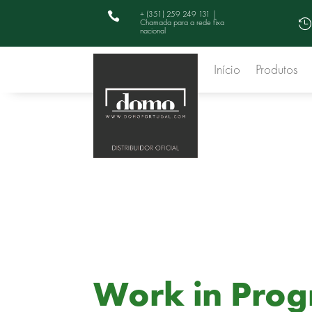
+ (351) 259 249 131 |

Chamada para a rede fixa

nacional
Início
Produtos
Work in Prog