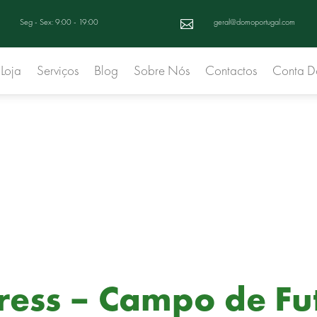
Seg - Sex: 9:00 - 19:00
geral@domoportugal.com

Loja
Serviços
Blog
Sobre Nós
Contactos
Conta 
ress – Campo de Fu