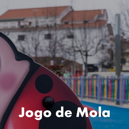
Jogo de Mola