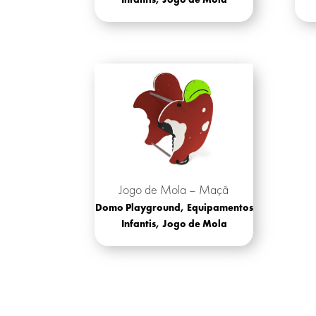
Jogo de Mola – Maçã
Domo Playground
,
Equipamentos
Infantis
,
Jogo de Mola