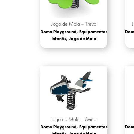
Jogo de Mola – Trevo
Domo Playground
,
Equipamentos
Dom
Infantis
,
Jogo de Mola
Jogo de Mola – Avião
Domo Playground
,
Equipamentos
Dom
Infantis
,
Jogo de Mola