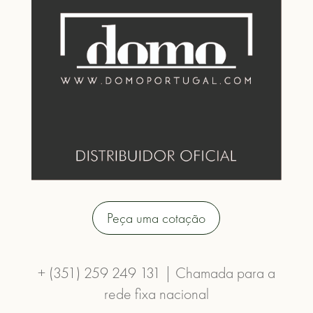
Peça uma cotação
+ (351) 259 249 131 | Chamada para a
rede fixa nacional