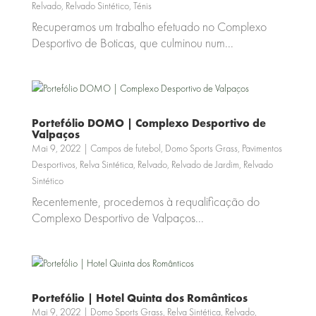
Relvado
,
Relvado Sintético
,
Ténis
Recuperamos um trabalho efetuado no Complexo
Desportivo de Boticas, que culminou num...
Portefólio DOMO | Complexo Desportivo de
Valpaços
Mai 9, 2022
|
Campos de futebol
,
Domo Sports Grass
,
Pavimentos
Desportivos
,
Relva Sintética
,
Relvado
,
Relvado de Jardim
,
Relvado
Sintético
Recentemente, procedemos à requalificação do
Complexo Desportivo de Valpaços...
Portefólio | Hotel Quinta dos Românticos
Mai 9, 2022
|
Domo Sports Grass
,
Relva Sintética
,
Relvado
,