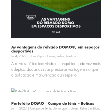
As vantagens do relvado DOMO®, em espaços
desportivos
Jul 4, 2022
|
Domo Sports Grass
,
Relva Sintética
A relva sintética tem vindo a conquistar cada vez mais
adeptos, dadas as suas preciosas vantagens no que
à aplicação e manutenção diz respeito,...
Portefólio DOMO | Campo de ténis – Boticas
Jun 1, 2022
|
Campo de Ténis
,
Domo Sports Grass
,
Relva Sintética
,