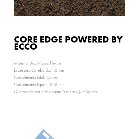
CORE EDGE POWERED BY
ECCO
Material: Aço Macio Flexível
Espessura do rebordo: 1,6 mm
Comprimento total: 1075mm
Comprimento ligado: 1000mm
Quantidade por embalagem: 5 arestas (5m ligados)