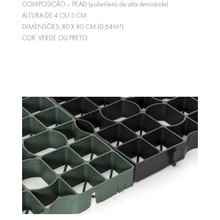
COMPOSIÇÃO – PEAD (polietileno de alta densidade)
ALTURA DE 4 OU 5 CM
DIMENSÕES: 80 X 80 CM (0,64M²)
COR: VERDE OU PRETO